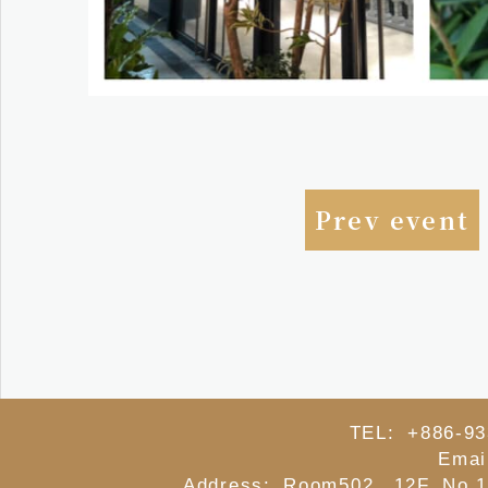
Prev event
TEL: +886-93
Emai
Address: Room502, 12F.,No.1