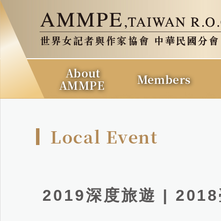
About
Members
AMMPE
Local Event
2019深度旅遊 | 2