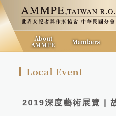
About
Members
AMMPE
Local Event
2019深度藝術展覽 