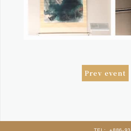
Prev event
TEL: +886-93