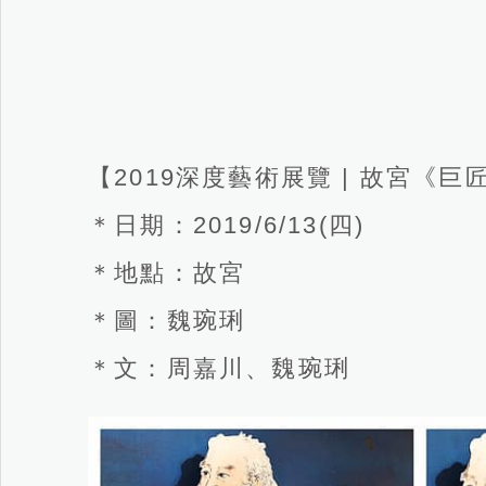
【2019深度藝術展覽 | 故宮《
＊日期：2019/6/13(四)
＊地點：故宮
＊圖：魏琬琍
＊文：周嘉川、魏琬琍