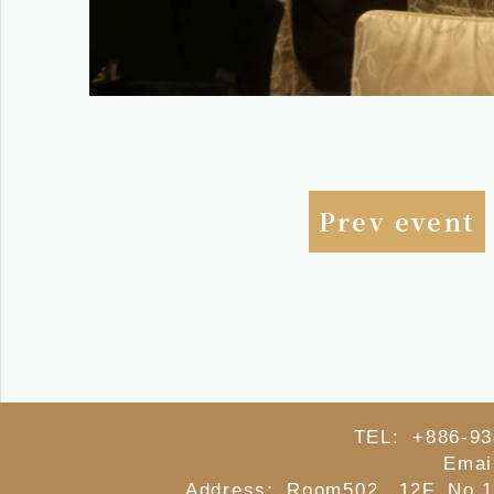
Prev event
TEL: +886-93
Emai
Address: Room502, 12F.,No.1