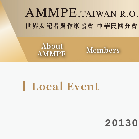
About
Members
AMMPE
Local Event
2013