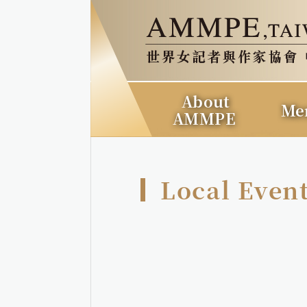
About
Me
AMMPE
Local Even