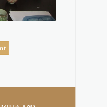
nt
ity10024,Taiwan