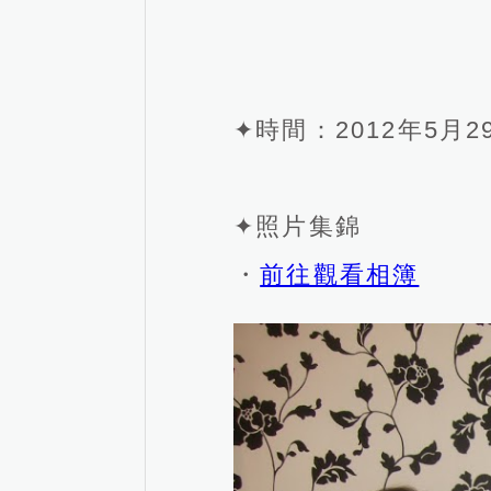
✦時間：2012年5月
✦照片集錦
・
前往觀看相簿