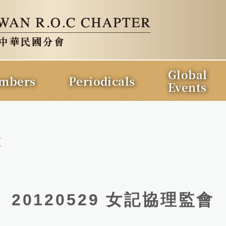
Global
mbers
Periodicals
Events
t
20120529 女記協理監會