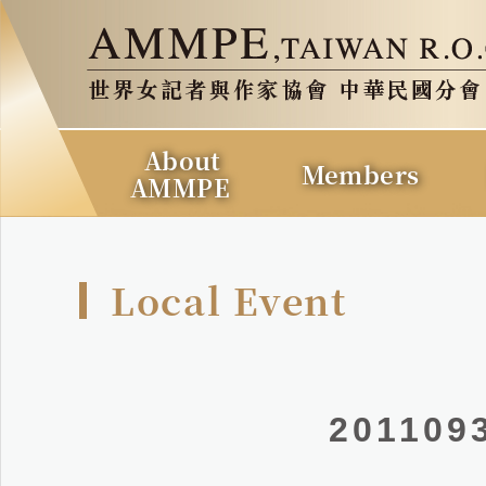
About
Members
AMMPE
Local Event
20110