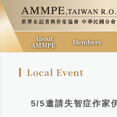
About
Members
AMMPE
Local Event
5/5邀請失智症作