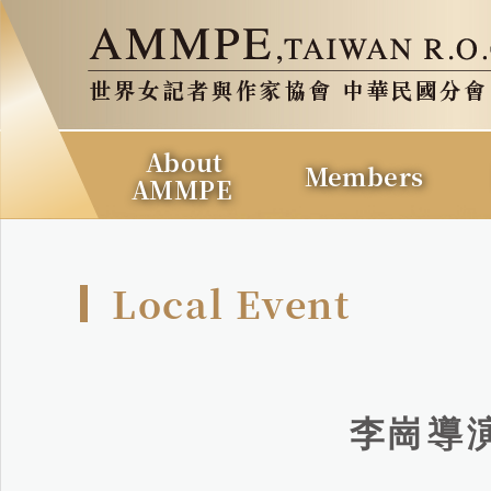
About
Members
AMMPE
Local Event
李崗導